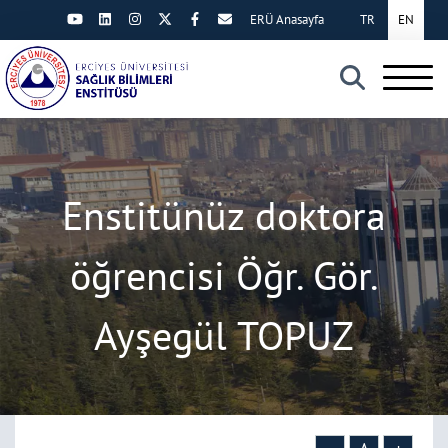
ERÜ Anasayfa
TR
EN
×
Enstitünüz doktora
öğrencisi Öğr. Gör.
Ayşegül TOPUZ