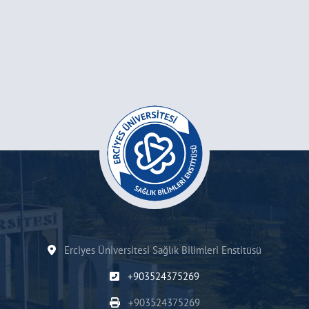
Erciyes Üniversitesi Sağlık Bilimleri Enstitüsü
+903524375269
+903524375269