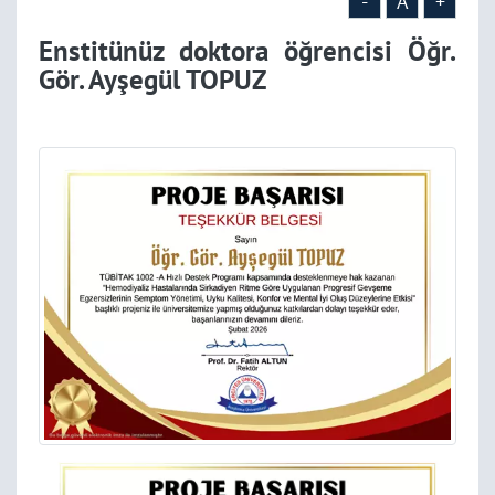
-
A
+
Enstitünüz doktora öğrencisi Öğr.
Gör. Ayşegül TOPUZ