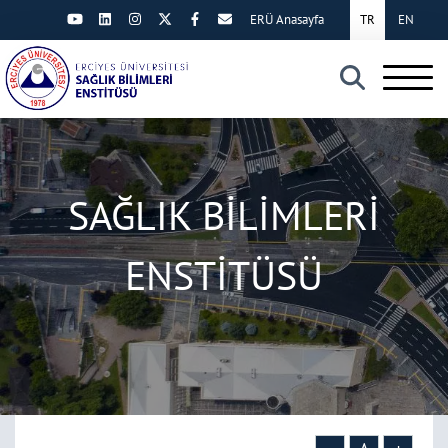
ERÜ Anasayfa
TR
EN
×
SAĞLIK BİLİMLERİ
ENSTİTÜSÜ