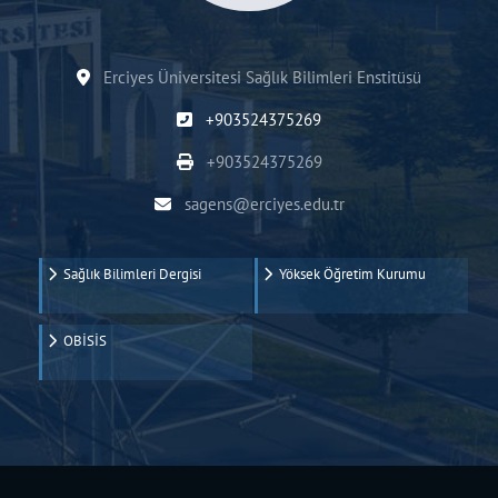
Erciyes Üniversitesi Sağlık Bilimleri Enstitüsü
+903524375269
+903524375269
sagens@erciyes.edu.tr
Sağlık Bilimleri Dergisi
Yöksek Öğretim Kurumu
OBİSİS