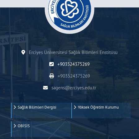
Erciyes Üniversitesi Sağlık Bilimleri Enstitüsü
+903524375269
+903524375269
sagens@erciyes.edu.tr
Sağlık Bilimleri Dergisi
Yöksek Öğretim Kurumu
OBİSİS