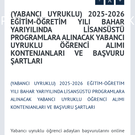
LİSANSÜSTÜ
-
A
+
(YABANCI UYRUKLU) 2025-2026
PROGRAMLARA ALINACAK
EĞİTİM-ÖĞRETİM YILI BAHAR
YARIYILINDA LİSANSÜSTÜ
YABANCI UYRUKLU
PROGRAMLARA ALINACAK YABANCI
UYRUKLU ÖĞRENCİ ALIMI
KONTENJANLARI VE BAŞVURU
ÖĞRENCİ ALIMI
ŞARTLARI
KONTENJANLARI VE
(YABANCI UYRUKLU) 2025-2026 EĞİTİM-ÖĞRETİM
BAŞVURU ŞARTLARI
YILI BAHAR YARIYILINDA LİSANSÜSTÜ PROGRAMLARA
ALINACAK YABANCI UYRUKLU ÖĞRENCİ ALIMI
KONTENJANLARI VE BAŞVURU ŞARTLARI
Yabancı uyruklu öğrenci adayları başvurularını online