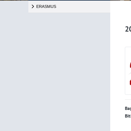
ERASMUS
2
Baş
Bit