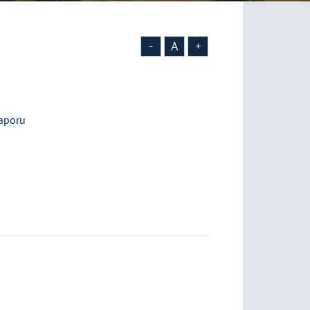
-
A
+
Raporu