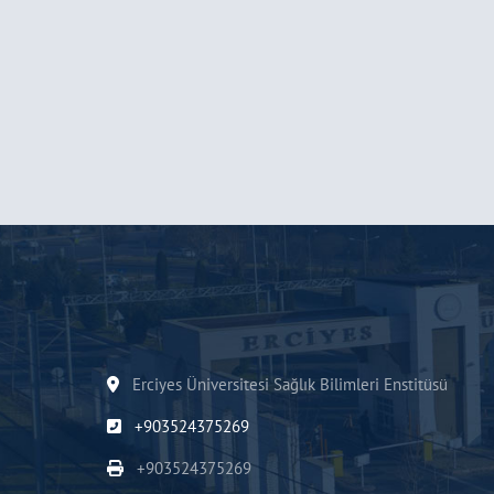
Erciyes Üniversitesi Sağlık Bilimleri Enstitüsü
+903524375269
+903524375269